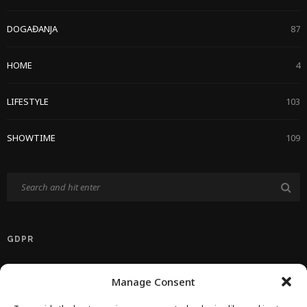
DOGAĐANJA
87
HOME
4
LIFESTYLE
103
SHOWTIME
109
GDPR
Politika Privatnosti EU
Manage Consent
Politika O Kolačićima