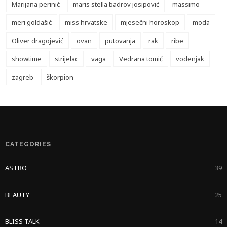
Marijana perinić
maris stella badrov josipović
massimo
meri goldašić
miss hrvatske
mjesečni horoskop
moda
Oliver dragojević
ovan
putovanja
rak
ribe
showtime
strijelac
vaga
Vedrana tomić
vodenjak
zagreb
škorpion
CATEGORIES
ASTRO
39
BEAUTY
25
BLISS TALK
14