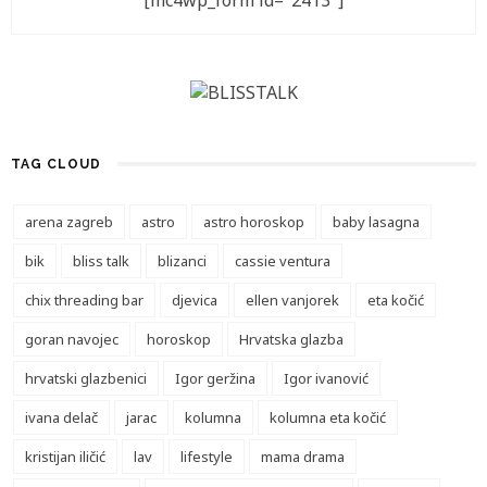
[mc4wp_form id="2413"]
TAG CLOUD
arena zagreb
astro
astro horoskop
baby lasagna
bik
bliss talk
blizanci
cassie ventura
chix threading bar
djevica
ellen vanjorek
eta kočić
goran navojec
horoskop
Hrvatska glazba
hrvatski glazbenici
Igor geržina
Igor ivanović
ivana delač
jarac
kolumna
kolumna eta kočić
kristijan iličić
lav
lifestyle
mama drama