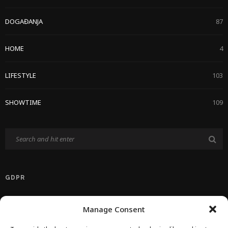
DOGAĐANJA
87
HOME
4
LIFESTYLE
103
SHOWTIME
109
GDPR
Politika Privatnosti EU
Manage Consent
Politika O Kolačićima