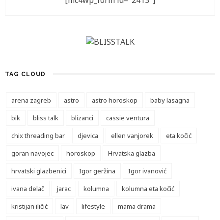
[mc4wp_form id="2413"]
TAG CLOUD
arena zagreb
astro
astro horoskop
baby lasagna
bik
bliss talk
blizanci
cassie ventura
chix threading bar
djevica
ellen vanjorek
eta kočić
goran navojec
horoskop
Hrvatska glazba
hrvatski glazbenici
Igor geržina
Igor ivanović
ivana delač
jarac
kolumna
kolumna eta kočić
kristijan iličić
lav
lifestyle
mama drama