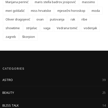
Marijana perinić
maris stella badrov josipović
massimo
meri goldašić
miss hrvatske
mjesečni horoskop
moda
Oliver dragojević
ovan
putovanja
rak
ribe
showtime
strijelac
vaga
Vedrana tomić
vodenjak
zagreb
škorpion
CATEGORIES
ASTRO
39
BEAUTY
25
BLISS TALK
14