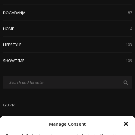
DOGAĐANJA
87
HOME
4
LIFESTYLE
103
SHOWTIME
109
GDPR
Politika Privatnosti EU
Manage Consent
Politika O Kolačićima