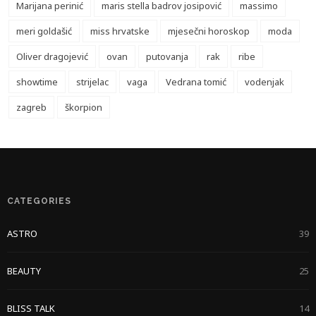
Marijana perinić
maris stella badrov josipović
massimo
meri goldašić
miss hrvatske
mjesečni horoskop
moda
Oliver dragojević
ovan
putovanja
rak
ribe
showtime
strijelac
vaga
Vedrana tomić
vodenjak
zagreb
škorpion
CATEGORIES
ASTRO
39
BEAUTY
25
BLISS TALK
14