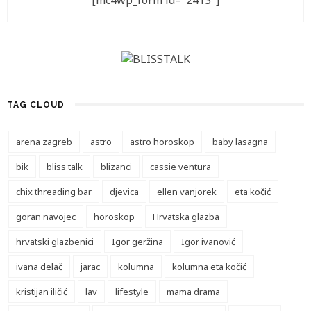
[mc4wp_form id="2413"]
TAG CLOUD
arena zagreb
astro
astro horoskop
baby lasagna
bik
bliss talk
blizanci
cassie ventura
chix threading bar
djevica
ellen vanjorek
eta kočić
goran navojec
horoskop
Hrvatska glazba
hrvatski glazbenici
Igor geržina
Igor ivanović
ivana delač
jarac
kolumna
kolumna eta kočić
kristijan iličić
lav
lifestyle
mama drama