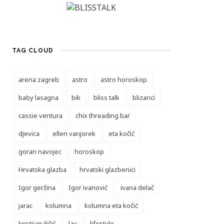
TAG CLOUD
arena zagreb
astro
astro horoskop
baby lasagna
bik
bliss talk
blizanci
cassie ventura
chix threading bar
djevica
ellen vanjorek
eta kočić
goran navojec
horoskop
Hrvatska glazba
hrvatski glazbenici
Igor geržina
Igor ivanović
ivana delač
jarac
kolumna
kolumna eta kočić
kristijan iličić
lav
lifestyle