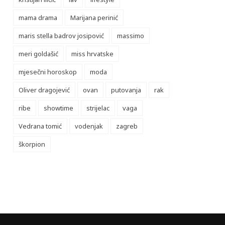
mama drama
Marijana perinić
maris stella badrov josipović
massimo
meri goldašić
miss hrvatske
mjesečni horoskop
moda
Oliver dragojević
ovan
putovanja
rak
ribe
showtime
strijelac
vaga
Vedrana tomić
vodenjak
zagreb
škorpion