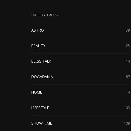
CATEGORIES
ASTRO
39
BEAUTY
25
BLISS TALK
14
DOGAĐANJA
87
HOME
4
LIFESTYLE
103
SHOWTIME
109