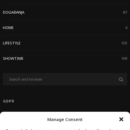
DOGAĐANJA
87
HOME
4
LIFESTYLE
103
SHOWTIME
109
GDPR
Politika Privatnosti EU
Manage Consent
Politika O Kolačićima