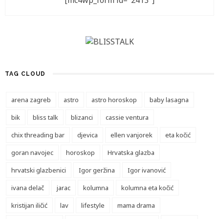
[mc4wp_form id="2413"]
TAG CLOUD
arena zagreb
astro
astro horoskop
baby lasagna
bik
bliss talk
blizanci
cassie ventura
chix threading bar
djevica
ellen vanjorek
eta kočić
goran navojec
horoskop
Hrvatska glazba
hrvatski glazbenici
Igor geržina
Igor ivanović
ivana delač
jarac
kolumna
kolumna eta kočić
kristijan iličić
lav
lifestyle
mama drama