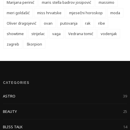
Marijana perinić
maris stella badrov josipović
massimo
meri goldašić
miss hrvatske
mjesečni horoskop
moda
Oliver dragojević
ovan
putovanja
rak
ribe
showtime
strijelac
vaga
Vedrana tomić
vodenjak
zagreb
škorpion
CATEGORIES
ASTRO
39
BEAUTY
25
BLISS TALK
14