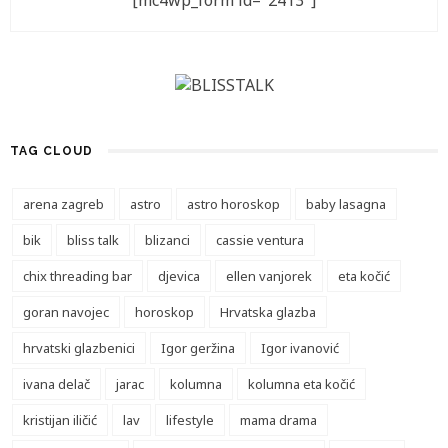
[mc4wp_form id="2413"]
TAG CLOUD
arena zagreb
astro
astro horoskop
baby lasagna
bik
bliss talk
blizanci
cassie ventura
chix threading bar
djevica
ellen vanjorek
eta kočić
goran navojec
horoskop
Hrvatska glazba
hrvatski glazbenici
Igor geržina
Igor ivanović
ivana delač
jarac
kolumna
kolumna eta kočić
kristijan iličić
lav
lifestyle
mama drama