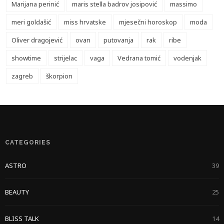
Marijana perinić
maris stella badrov josipović
massimo
meri goldašić
miss hrvatske
mjesečni horoskop
moda
Oliver dragojević
ovan
putovanja
rak
ribe
showtime
strijelac
vaga
Vedrana tomić
vodenjak
zagreb
škorpion
CATEGORIES
ASTRO
39
BEAUTY
25
BLISS TALK
14