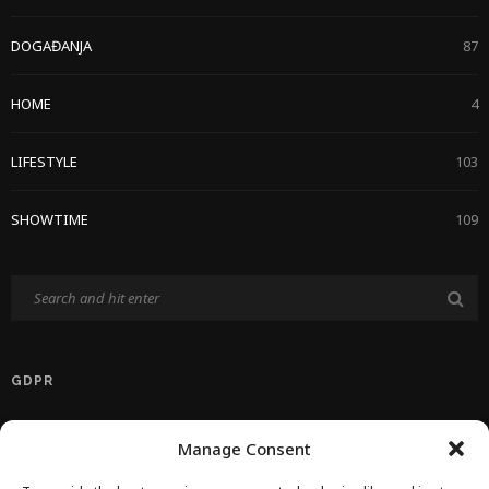
DOGAĐANJA
87
HOME
4
LIFESTYLE
103
SHOWTIME
109
GDPR
Politika Privatnosti EU
Manage Consent
Politika O Kolačićima