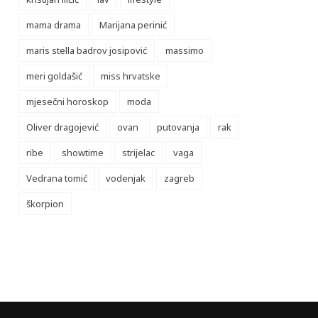
mama drama
Marijana perinić
maris stella badrov josipović
massimo
meri goldašić
miss hrvatske
mjesečni horoskop
moda
Oliver dragojević
ovan
putovanja
rak
ribe
showtime
strijelac
vaga
Vedrana tomić
vodenjak
zagreb
škorpion