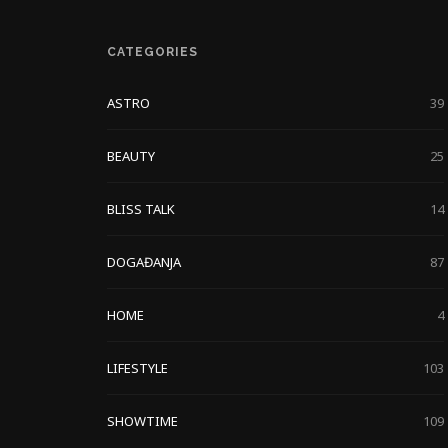
CATEGORIES
ASTRO
39
BEAUTY
25
BLISS TALK
14
DOGAĐANJA
87
HOME
4
LIFESTYLE
103
SHOWTIME
109