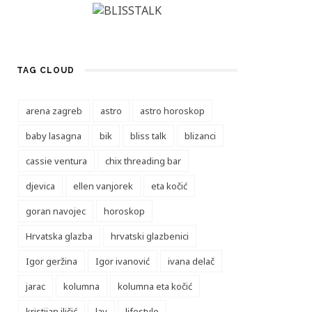
TAG CLOUD
arena zagreb
astro
astro horoskop
baby lasagna
bik
bliss talk
blizanci
cassie ventura
chix threading bar
djevica
ellen vanjorek
eta kočić
goran navojec
horoskop
Hrvatska glazba
hrvatski glazbenici
Igor geržina
Igor ivanović
ivana delač
jarac
kolumna
kolumna eta kočić
kristijan iličić
lav
lifestyle