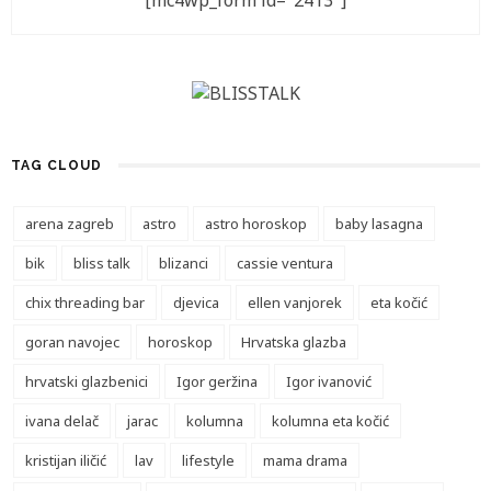
[mc4wp_form id="2413"]
TAG CLOUD
arena zagreb
astro
astro horoskop
baby lasagna
bik
bliss talk
blizanci
cassie ventura
chix threading bar
djevica
ellen vanjorek
eta kočić
goran navojec
horoskop
Hrvatska glazba
hrvatski glazbenici
Igor geržina
Igor ivanović
ivana delač
jarac
kolumna
kolumna eta kočić
kristijan iličić
lav
lifestyle
mama drama