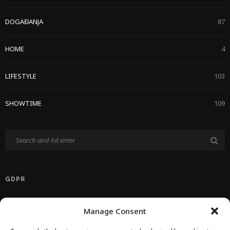
DOGAĐANJA
87
HOME
4
LIFESTYLE
103
SHOWTIME
109
GDPR
Politika Privatnosti EU
Manage Consent
Politika O Kolačićima