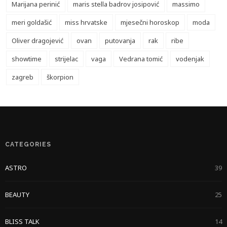
Marijana perinić
maris stella badrov josipović
massimo
meri goldašić
miss hrvatske
mjesečni horoskop
moda
Oliver dragojević
ovan
putovanja
rak
ribe
showtime
strijelac
vaga
Vedrana tomić
vodenjak
zagreb
škorpion
CATEGORIES
ASTRO
39
BEAUTY
25
BLISS TALK
14