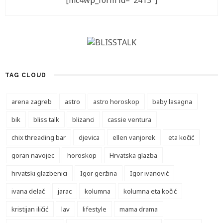
[mc4wp_form id="2413"]
TAG CLOUD
arena zagreb
astro
astro horoskop
baby lasagna
bik
bliss talk
blizanci
cassie ventura
chix threading bar
djevica
ellen vanjorek
eta kočić
goran navojec
horoskop
Hrvatska glazba
hrvatski glazbenici
Igor geržina
Igor ivanović
ivana delač
jarac
kolumna
kolumna eta kočić
kristijan iličić
lav
lifestyle
mama drama