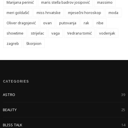
Marijana perinić
maris stella badrov josipović
massimo
meri goldašić
miss hrvatske
mjesečni horoskop
moda
Oliver dragojević
ovan
putovanja
rak
ribe
showtime
strijelac
vaga
Vedrana tomić
vodenjak
zagreb
škorpion
CATEGORIES
ASTRO
39
BEAUTY
25
BLISS TALK
14