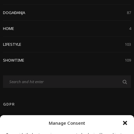
DOGAĐANJA
87
HOME
4
LIFESTYLE
103
SHOWTIME
109
GDPR
Politika Privatnosti EU
Manage Consent
Politika O Kolačićima