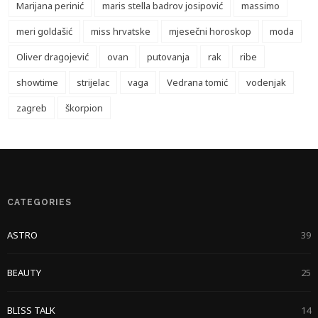
Marijana perinić
maris stella badrov josipović
massimo
meri goldašić
miss hrvatske
mjesečni horoskop
moda
Oliver dragojević
ovan
putovanja
rak
ribe
showtime
strijelac
vaga
Vedrana tomić
vodenjak
zagreb
škorpion
CATEGORIES
ASTRO
39
BEAUTY
25
BLISS TALK
14