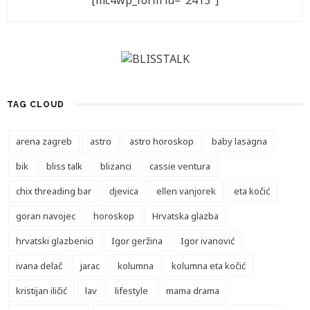
[mc4wp_form id="2413"]
TAG CLOUD
arena zagreb
astro
astro horoskop
baby lasagna
bik
bliss talk
blizanci
cassie ventura
chix threading bar
djevica
ellen vanjorek
eta kočić
goran navojec
horoskop
Hrvatska glazba
hrvatski glazbenici
Igor geržina
Igor ivanović
ivana delač
jarac
kolumna
kolumna eta kočić
kristijan iličić
lav
lifestyle
mama drama