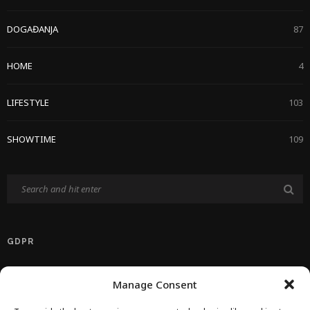
DOGAĐANJA
87
HOME
4
LIFESTYLE
103
SHOWTIME
109
GDPR
Politika Privatnosti EU
Manage Consent
Politika O Kolačićima