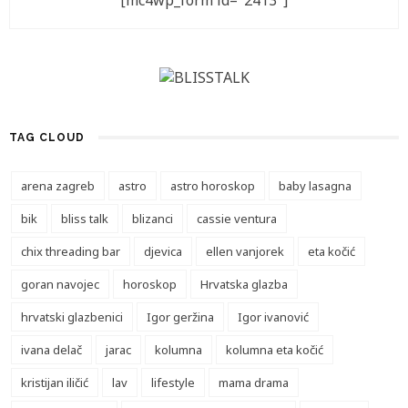
[mc4wp_form id="2413"]
TAG CLOUD
arena zagreb
astro
astro horoskop
baby lasagna
bik
bliss talk
blizanci
cassie ventura
chix threading bar
djevica
ellen vanjorek
eta kočić
goran navojec
horoskop
Hrvatska glazba
hrvatski glazbenici
Igor geržina
Igor ivanović
ivana delač
jarac
kolumna
kolumna eta kočić
kristijan iličić
lav
lifestyle
mama drama