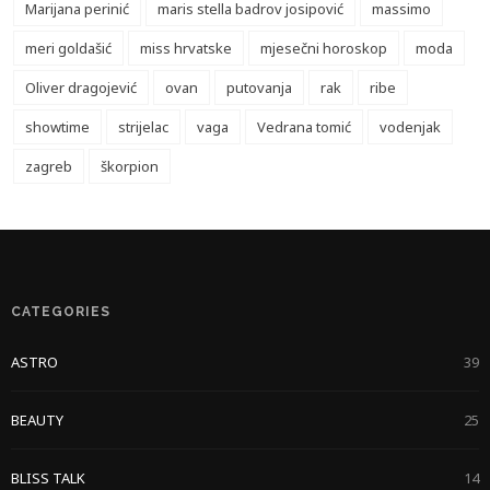
Marijana perinić
maris stella badrov josipović
massimo
meri goldašić
miss hrvatske
mjesečni horoskop
moda
Oliver dragojević
ovan
putovanja
rak
ribe
showtime
strijelac
vaga
Vedrana tomić
vodenjak
zagreb
škorpion
CATEGORIES
ASTRO
39
BEAUTY
25
BLISS TALK
14