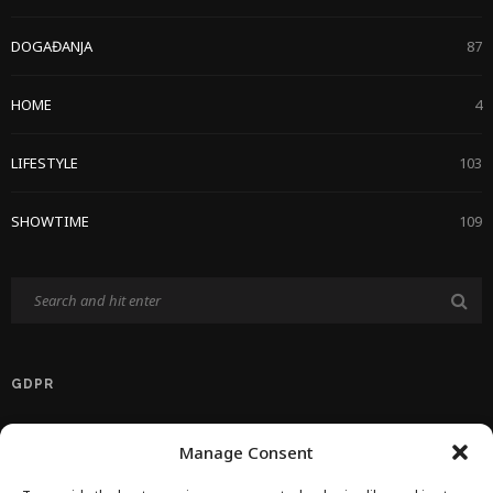
DOGAĐANJA
87
HOME
4
LIFESTYLE
103
SHOWTIME
109
GDPR
Politika Privatnosti EU
Manage Consent
Politika O Kolačićima