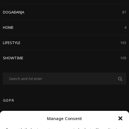
DOGAĐANJA
87
HOME
4
LIFESTYLE
103
SHOWTIME
109
GDPR
Politika Privatnosti EU
Manage Consent
Politika O Kolačićima