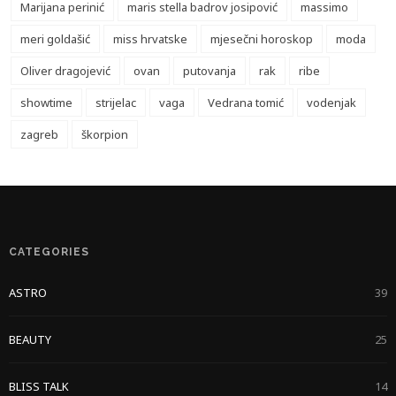
Marijana perinić
maris stella badrov josipović
massimo
meri goldašić
miss hrvatske
mjesečni horoskop
moda
Oliver dragojević
ovan
putovanja
rak
ribe
showtime
strijelac
vaga
Vedrana tomić
vodenjak
zagreb
škorpion
CATEGORIES
ASTRO
39
BEAUTY
25
BLISS TALK
14