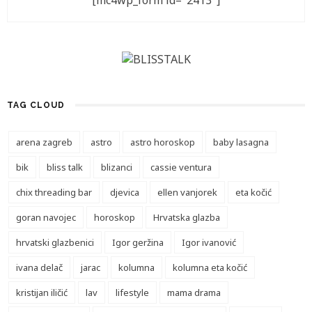
[mc4wp_form id="2413"]
TAG CLOUD
arena zagreb
astro
astro horoskop
baby lasagna
bik
bliss talk
blizanci
cassie ventura
chix threading bar
djevica
ellen vanjorek
eta kočić
goran navojec
horoskop
Hrvatska glazba
hrvatski glazbenici
Igor geržina
Igor ivanović
ivana delač
jarac
kolumna
kolumna eta kočić
kristijan iličić
lav
lifestyle
mama drama