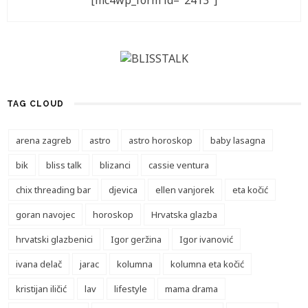
[mc4wp_form id="2413"]
TAG CLOUD
arena zagreb
astro
astro horoskop
baby lasagna
bik
bliss talk
blizanci
cassie ventura
chix threading bar
djevica
ellen vanjorek
eta kočić
goran navojec
horoskop
Hrvatska glazba
hrvatski glazbenici
Igor geržina
Igor ivanović
ivana delač
jarac
kolumna
kolumna eta kočić
kristijan iličić
lav
lifestyle
mama drama