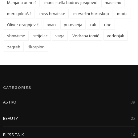
Marijana perinić
maris stella badrov josipović
massimo
meri goldašić
miss hrvatske
mjesečni horoskop
moda
Oliver dragojević
ovan
putovanja
rak
ribe
showtime
strijelac
vaga
Vedrana tomić
vodenjak
zagreb
škorpion
CATEGORIES
ASTRO
39
BEAUTY
25
BLISS TALK
14