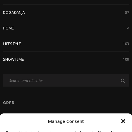
DOGAĐANJA
87
HOME
4
LIFESTYLE
103
SHOWTIME
109
GDPR
Politika Privatnosti EU
Manage Consent
Politika O Kolačićima