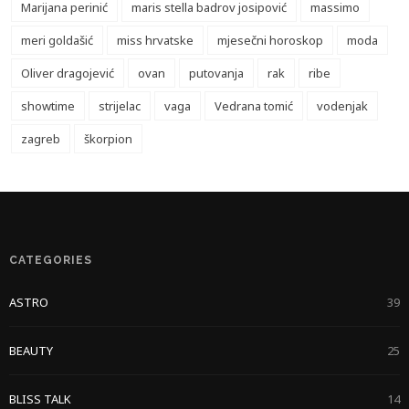
Marijana perinić
maris stella badrov josipović
massimo
meri goldašić
miss hrvatske
mjesečni horoskop
moda
Oliver dragojević
ovan
putovanja
rak
ribe
showtime
strijelac
vaga
Vedrana tomić
vodenjak
zagreb
škorpion
CATEGORIES
ASTRO
39
BEAUTY
25
BLISS TALK
14