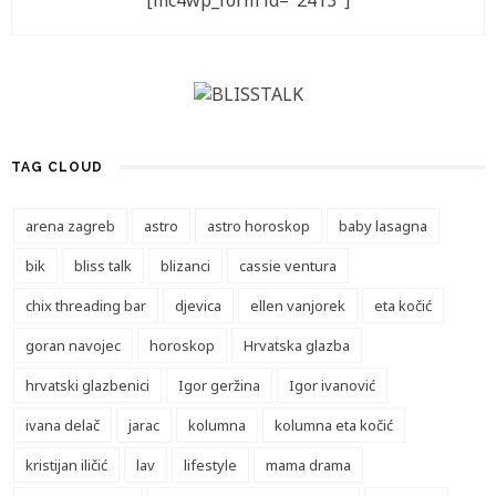
[mc4wp_form id="2413"]
TAG CLOUD
arena zagreb
astro
astro horoskop
baby lasagna
bik
bliss talk
blizanci
cassie ventura
chix threading bar
djevica
ellen vanjorek
eta kočić
goran navojec
horoskop
Hrvatska glazba
hrvatski glazbenici
Igor geržina
Igor ivanović
ivana delač
jarac
kolumna
kolumna eta kočić
kristijan iličić
lav
lifestyle
mama drama