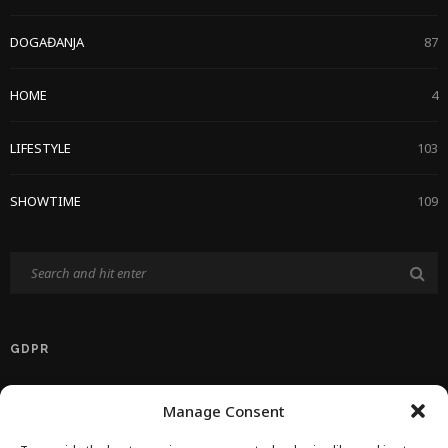
DOGAĐANJA
87
HOME
4
LIFESTYLE
103
SHOWTIME
109
GDPR
Politika Privatnosti EU
Manage Consent
Politika O Kolačićima