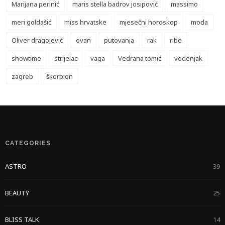
Marijana perinić
maris stella badrov josipović
massimo
meri goldašić
miss hrvatske
mjesečni horoskop
moda
Oliver dragojević
ovan
putovanja
rak
ribe
showtime
strijelac
vaga
Vedrana tomić
vodenjak
zagreb
škorpion
CATEGORIES
ASTRO
39
BEAUTY
25
BLISS TALK
14