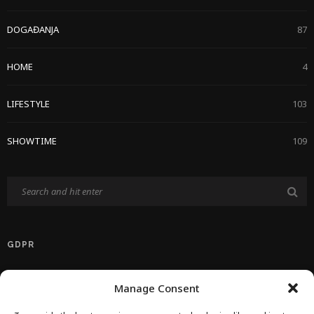
DOGAĐANJA
87
HOME
4
LIFESTYLE
103
SHOWTIME
109
GDPR
Politika Privatnosti EU
Manage Consent
Politika O Kolačićima