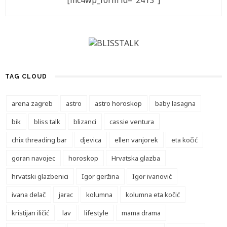
[mc4wp_form id="2413"]
TAG CLOUD
arena zagreb
astro
astro horoskop
baby lasagna
bik
bliss talk
blizanci
cassie ventura
chix threading bar
djevica
ellen vanjorek
eta kočić
goran navojec
horoskop
Hrvatska glazba
hrvatski glazbenici
Igor geržina
Igor ivanović
ivana delač
jarac
kolumna
kolumna eta kočić
kristijan iličić
lav
lifestyle
mama drama