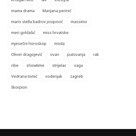
mama drama
Marijana perinić
maris stella badrov josipović
massimo
meri goldašić
miss hrvatske
mjesečni horoskop
moda
Oliver dragojević
ovan
putovanja
rak
ribe
showtime
strijelac
vaga
Vedrana tomić
vodenjak
zagreb
škorpion