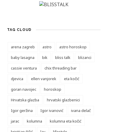
TAG CLOUD
arena zagreb
astro
astro horoskop
baby lasagna
bik
bliss talk
blizanci
cassie ventura
chix threading bar
djevica
ellen vanjorek
eta kočić
goran navojec
horoskop
Hrvatska glazba
hrvatski glazbenici
Igor geržina
Igor ivanović
ivana delač
jarac
kolumna
kolumna eta kočić
kristijan iličić
lav
lifestyle