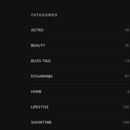
CATEGORIES
ASTRO
39
BEAUTY
25
BLISS TALK
14
DOGAĐANJA
87
HOME
4
LIFESTYLE
103
SHOWTIME
109