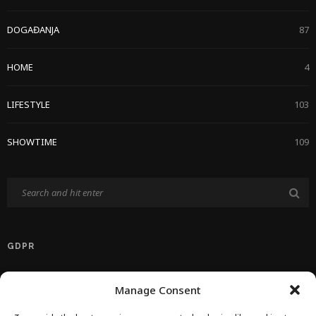
DOGAĐANJA
87
HOME
4
LIFESTYLE
103
SHOWTIME
109
GDPR
Politika Privatnosti EU
Manage Consent
Politika O Kolačićima