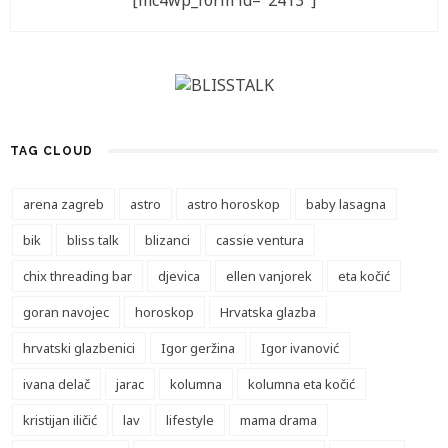
[mc4wp_form id="2413"]
TAG CLOUD
arena zagreb
astro
astro horoskop
baby lasagna
bik
bliss talk
blizanci
cassie ventura
chix threading bar
djevica
ellen vanjorek
eta kočić
goran navojec
horoskop
Hrvatska glazba
hrvatski glazbenici
Igor geržina
Igor ivanović
ivana delač
jarac
kolumna
kolumna eta kočić
kristijan iličić
lav
lifestyle
mama drama