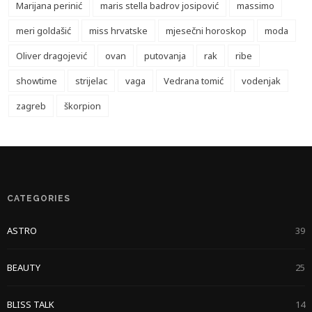
Marijana perinić
maris stella badrov josipović
massimo
meri goldašić
miss hrvatske
mjesečni horoskop
moda
Oliver dragojević
ovan
putovanja
rak
ribe
showtime
strijelac
vaga
Vedrana tomić
vodenjak
zagreb
škorpion
CATEGORIES
ASTRO
39
BEAUTY
25
BLISS TALK
14