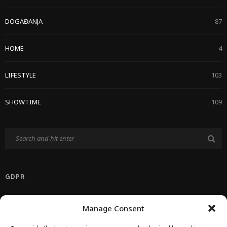
DOGAĐANJA
87
HOME
4
LIFESTYLE
103
SHOWTIME
109
GDPR
Politika Privatnosti EU
Manage Consent
Politika O Kolačićima