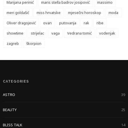
Marijana perinić
maris stella badrov josipović
massimo
meri goldašić
miss hrvatske
mjesečni horoskop
moda
Oliver dragojević
ovan
putovanja
rak
ribe
showtime
strijelac
vaga
Vedrana tomić
vodenjak
zagreb
škorpion
CATEGORIES
ASTRO
39
BEAUTY
25
BLISS TALK
14