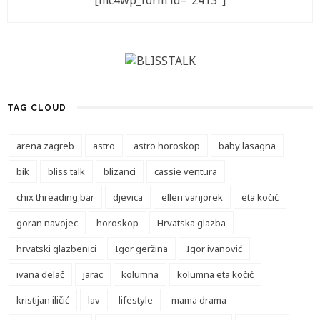
[mc4wp_form id="2413"]
TAG CLOUD
arena zagreb
astro
astro horoskop
baby lasagna
bik
bliss talk
blizanci
cassie ventura
chix threading bar
djevica
ellen vanjorek
eta kočić
goran navojec
horoskop
Hrvatska glazba
hrvatski glazbenici
Igor geržina
Igor ivanović
ivana delač
jarac
kolumna
kolumna eta kočić
kristijan iličić
lav
lifestyle
mama drama