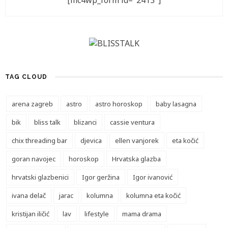
[mc4wp_form id="2413"]
TAG CLOUD
arena zagreb
astro
astro horoskop
baby lasagna
bik
bliss talk
blizanci
cassie ventura
chix threading bar
djevica
ellen vanjorek
eta kočić
goran navojec
horoskop
Hrvatska glazba
hrvatski glazbenici
Igor geržina
Igor ivanović
ivana delač
jarac
kolumna
kolumna eta kočić
kristijan iličić
lav
lifestyle
mama drama