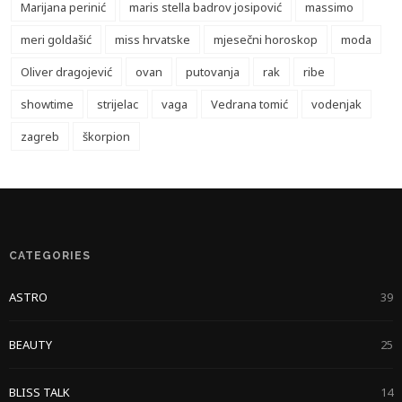
Marijana perinić
maris stella badrov josipović
massimo
meri goldašić
miss hrvatske
mjesečni horoskop
moda
Oliver dragojević
ovan
putovanja
rak
ribe
showtime
strijelac
vaga
Vedrana tomić
vodenjak
zagreb
škorpion
CATEGORIES
ASTRO
39
BEAUTY
25
BLISS TALK
14