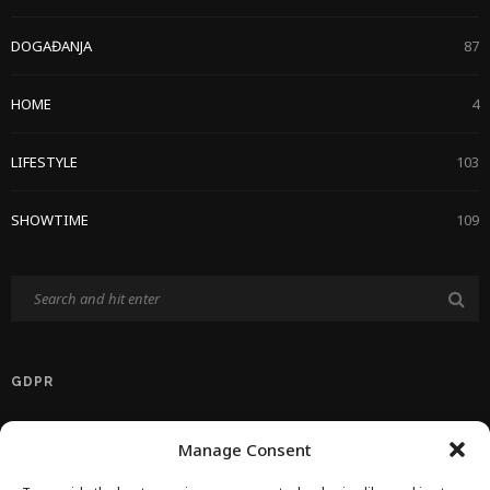
DOGAĐANJA
87
HOME
4
LIFESTYLE
103
SHOWTIME
109
GDPR
Politika Privatnosti EU
Manage Consent
Politika O Kolačićima