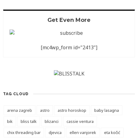
Get Even More
[mc4wp_form id="2413"]
TAG CLOUD
arena zagreb
astro
astro horoskop
baby lasagna
bik
bliss talk
blizanci
cassie ventura
chix threading bar
djevica
ellen vanjorek
eta kočić