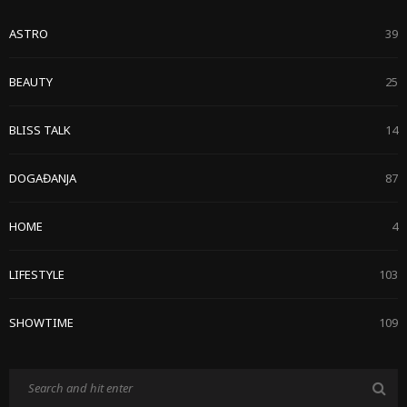
ASTRO
39
BEAUTY
25
BLISS TALK
14
DOGAĐANJA
87
HOME
4
LIFESTYLE
103
SHOWTIME
109