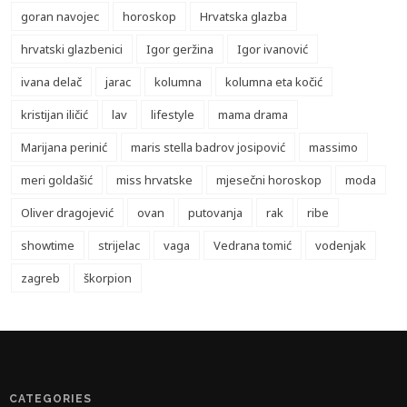
goran navojec
horoskop
Hrvatska glazba
hrvatski glazbenici
Igor geržina
Igor ivanović
ivana delač
jarac
kolumna
kolumna eta kočić
kristijan iličić
lav
lifestyle
mama drama
Marijana perinić
maris stella badrov josipović
massimo
meri goldašić
miss hrvatske
mjesečni horoskop
moda
Oliver dragojević
ovan
putovanja
rak
ribe
showtime
strijelac
vaga
Vedrana tomić
vodenjak
zagreb
škorpion
CATEGORIES