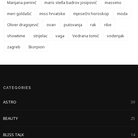
Marijana perinić
maris stella badrov josipović
massimo
meri goldašić
miss hrvatske
mjesečni horoskop
moda
Oliver dragojević
ovan
putovanja
rak
ribe
showtime
strijelac
vaga
Vedrana tomić
vodenjak
zagreb
škorpion
CATEGORIES
ASTRO
39
BEAUTY
25
BLISS TALK
14