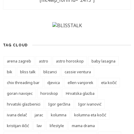
[mc4wp_form id="2413"]
TAG CLOUD
arena zagreb
astro
astro horoskop
baby lasagna
bik
bliss talk
blizanci
cassie ventura
chix threading bar
djevica
ellen vanjorek
eta kočić
goran navojec
horoskop
Hrvatska glazba
hrvatski glazbenici
Igor geržina
Igor ivanović
ivana delač
jarac
kolumna
kolumna eta kočić
kristijan iličić
lav
lifestyle
mama drama