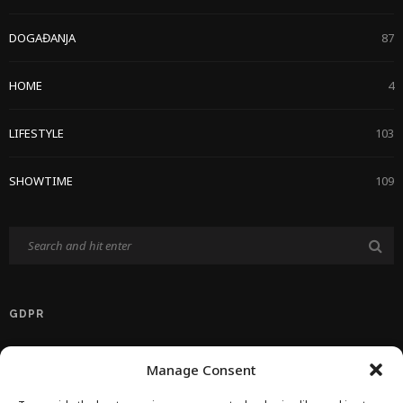
DOGAĐANJA
87
HOME
4
LIFESTYLE
103
SHOWTIME
109
GDPR
Politika Privatnosti EU
Manage Consent
Politika O Kolačićima