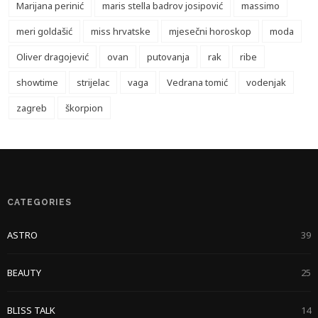
Marijana perinić
maris stella badrov josipović
massimo
meri goldašić
miss hrvatske
mjesečni horoskop
moda
Oliver dragojević
ovan
putovanja
rak
ribe
showtime
strijelac
vaga
Vedrana tomić
vodenjak
zagreb
škorpion
CATEGORIES
ASTRO
39
BEAUTY
25
BLISS TALK
14