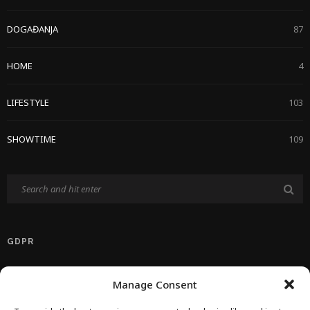
DOGAĐANJA
87
HOME
4
LIFESTYLE
103
SHOWTIME
109
GDPR
Politika Privatnosti EU
Manage Consent
Politika O Kolačićima