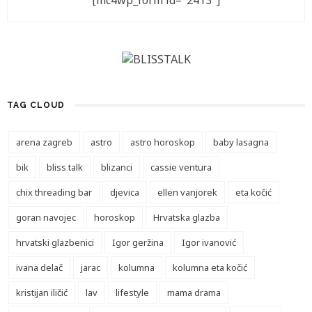
[mc4wp_form id="2413"]
TAG CLOUD
arena zagreb
astro
astro horoskop
baby lasagna
bik
bliss talk
blizanci
cassie ventura
chix threading bar
djevica
ellen vanjorek
eta kočić
goran navojec
horoskop
Hrvatska glazba
hrvatski glazbenici
Igor geržina
Igor ivanović
ivana delač
jarac
kolumna
kolumna eta kočić
kristijan iličić
lav
lifestyle
mama drama