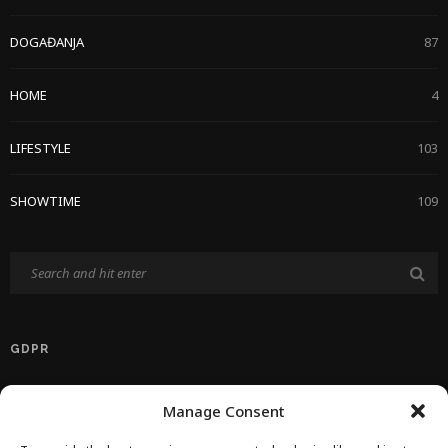
DOGAĐANJA
87
HOME
4
LIFESTYLE
103
SHOWTIME
109
GDPR
Politika Privatnosti EU
Manage Consent
Politika O Kolačićima