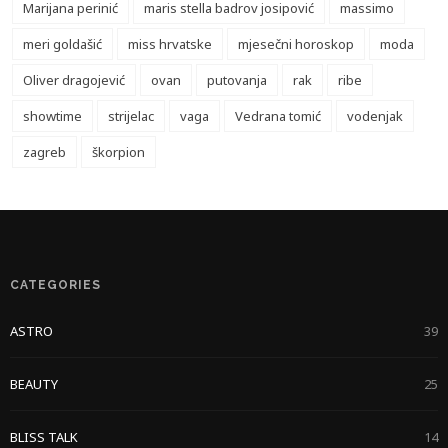
Marijana perinić
maris stella badrov josipović
massimo
meri goldašić
miss hrvatske
mjesečni horoskop
moda
Oliver dragojević
ovan
putovanja
rak
ribe
showtime
strijelac
vaga
Vedrana tomić
vodenjak
zagreb
škorpion
CATEGORIES
ASTRO
39
BEAUTY
25
BLISS TALK
14