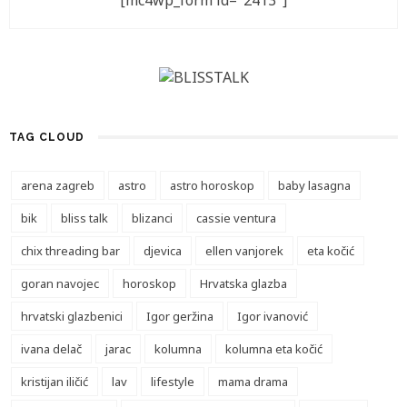
[mc4wp_form id="2413"]
TAG CLOUD
arena zagreb
astro
astro horoskop
baby lasagna
bik
bliss talk
blizanci
cassie ventura
chix threading bar
djevica
ellen vanjorek
eta kočić
goran navojec
horoskop
Hrvatska glazba
hrvatski glazbenici
Igor geržina
Igor ivanović
ivana delač
jarac
kolumna
kolumna eta kočić
kristijan iličić
lav
lifestyle
mama drama