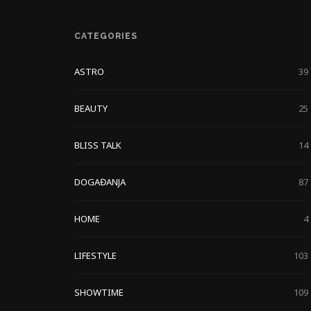
CATEGORIES
ASTRO
39
BEAUTY
25
BLISS TALK
14
DOGAĐANJA
87
HOME
4
LIFESTYLE
103
SHOWTIME
109