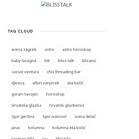
TAG CLOUD
arena zagreb
astro
astro horoskop
baby lasagna
bik
bliss talk
blizanci
cassie ventura
chix threading bar
djevica
ellen vanjorek
eta kočić
goran navojec
horoskop
Hrvatska glazba
hrvatski glazbenici
Igor geržina
Igor ivanović
ivana delač
jarac
kolumna
kolumna eta kočić
kristijan iličić
lav
lifestyle