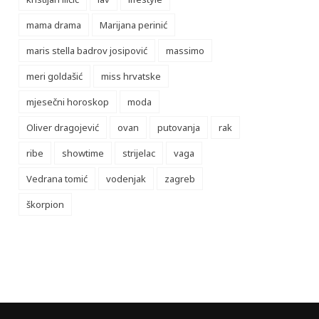
mama drama
Marijana perinić
maris stella badrov josipović
massimo
meri goldašić
miss hrvatske
mjesečni horoskop
moda
Oliver dragojević
ovan
putovanja
rak
ribe
showtime
strijelac
vaga
Vedrana tomić
vodenjak
zagreb
škorpion