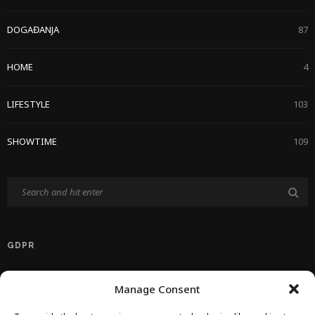
DOGAĐANJA
87
HOME
4
LIFESTYLE
103
SHOWTIME
109
GDPR
Politika Privatnosti EU
Manage Consent
Politika O Kolačićima