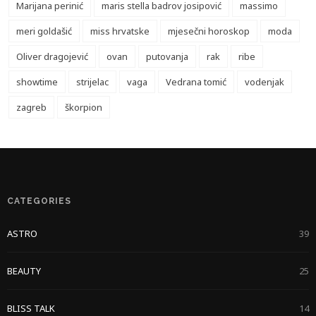
Marijana perinić
maris stella badrov josipović
massimo
meri goldašić
miss hrvatske
mjesečni horoskop
moda
Oliver dragojević
ovan
putovanja
rak
ribe
showtime
strijelac
vaga
Vedrana tomić
vodenjak
zagreb
škorpion
CATEGORIES
ASTRO
39
BEAUTY
25
BLISS TALK
14