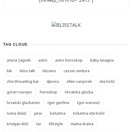
[mc4wp_form id="2413"]
TAG CLOUD
arena zagreb
astro
astro horoskop
baby lasagna
bik
bliss talk
blizanci
cassie ventura
chix threading bar
djevica
ellen vanjorek
eta kočić
goran navojec
horoskop
Hrvatska glazba
hrvatski glazbenici
Igor geržina
Igor ivanović
ivana delač
jarac
kolumna
kolumna eta kočić
kristijan iličić
lav
lifestyle
mama drama