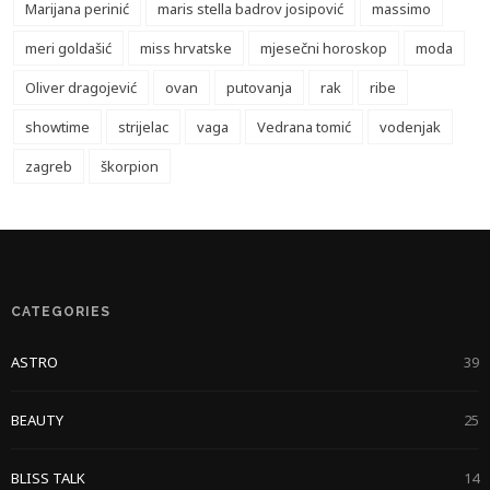
Marijana perinić
maris stella badrov josipović
massimo
meri goldašić
miss hrvatske
mjesečni horoskop
moda
Oliver dragojević
ovan
putovanja
rak
ribe
showtime
strijelac
vaga
Vedrana tomić
vodenjak
zagreb
škorpion
CATEGORIES
ASTRO
39
BEAUTY
25
BLISS TALK
14