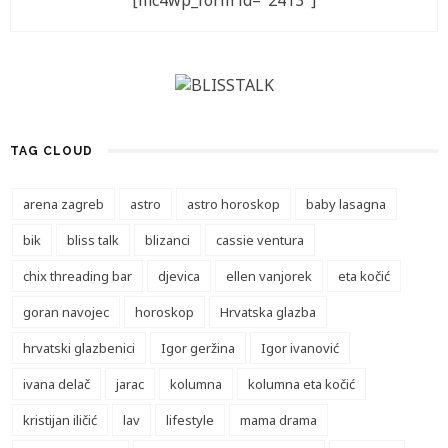
[mc4wp_form id="2413"]
TAG CLOUD
arena zagreb
astro
astro horoskop
baby lasagna
bik
bliss talk
blizanci
cassie ventura
chix threading bar
djevica
ellen vanjorek
eta kočić
goran navojec
horoskop
Hrvatska glazba
hrvatski glazbenici
Igor geržina
Igor ivanović
ivana delač
jarac
kolumna
kolumna eta kočić
kristijan iličić
lav
lifestyle
mama drama