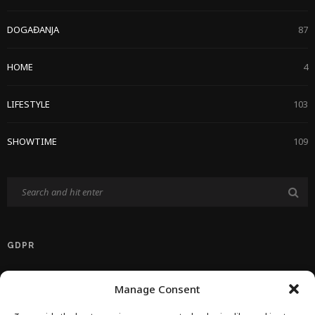
DOGAĐANJA
87
HOME
4
LIFESTYLE
103
SHOWTIME
109
GDPR
Politika Privatnosti EU
Manage Consent
Politika O Kolačićima