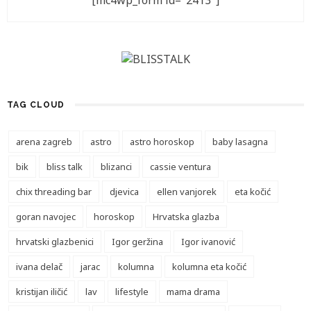
[mc4wp_form id="2413"]
TAG CLOUD
arena zagreb
astro
astro horoskop
baby lasagna
bik
bliss talk
blizanci
cassie ventura
chix threading bar
djevica
ellen vanjorek
eta kočić
goran navojec
horoskop
Hrvatska glazba
hrvatski glazbenici
Igor geržina
Igor ivanović
ivana delač
jarac
kolumna
kolumna eta kočić
kristijan iličić
lav
lifestyle
mama drama