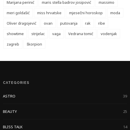
Marijana perinić
maris stella badrov josipović
massimo
meri goldašić
miss hrvatske
mjesečni horoskop
moda
Oliver dragojević
ovan
putovanja
rak
ribe
showtime
strijelac
vaga
Vedrana tomić
vodenjak
zagreb
škorpion
CATEGORIES
ASTRO
39
BEAUTY
25
BLISS TALK
14