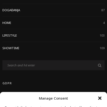
DOGAĐANJA
87
HOME
4
LIFESTYLE
103
SHOWTIME
109
GDPR
Politika Privatnosti EU
Manage Consent
Politika O Kolačićima