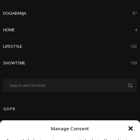
DOGAĐANJA
87
HOME
4
LIFESTYLE
103
SHOWTIME
109
GDPR
Politika Privatnosti EU
Manage Consent
Politika O Kolačićima