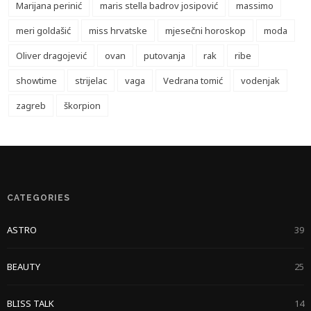
Marijana perinić
maris stella badrov josipović
massimo
meri goldašić
miss hrvatske
mjesečni horoskop
moda
Oliver dragojević
ovan
putovanja
rak
ribe
showtime
strijelac
vaga
Vedrana tomić
vodenjak
zagreb
škorpion
CATEGORIES
ASTRO
39
BEAUTY
25
BLISS TALK
14