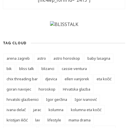
[mc4wp_form id="2413"]
TAG CLOUD
arena zagreb
astro
astro horoskop
baby lasagna
bik
bliss talk
blizanci
cassie ventura
chix threading bar
djevica
ellen vanjorek
eta kočić
goran navojec
horoskop
Hrvatska glazba
hrvatski glazbenici
Igor geržina
Igor ivanović
ivana delač
jarac
kolumna
kolumna eta kočić
kristijan iličić
lav
lifestyle
mama drama