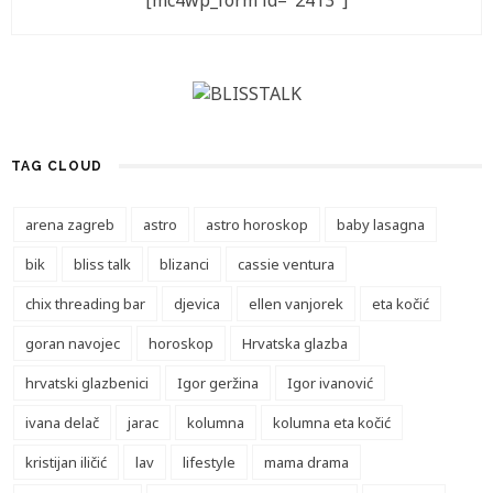
[mc4wp_form id="2413"]
TAG CLOUD
arena zagreb
astro
astro horoskop
baby lasagna
bik
bliss talk
blizanci
cassie ventura
chix threading bar
djevica
ellen vanjorek
eta kočić
goran navojec
horoskop
Hrvatska glazba
hrvatski glazbenici
Igor geržina
Igor ivanović
ivana delač
jarac
kolumna
kolumna eta kočić
kristijan iličić
lav
lifestyle
mama drama