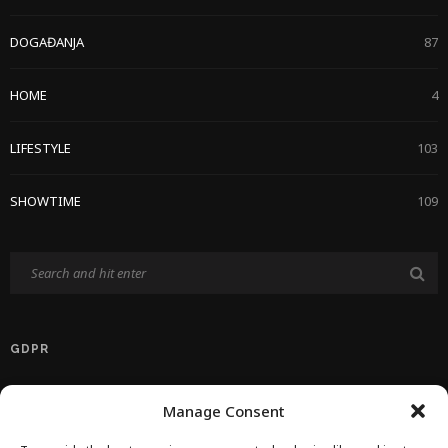
DOGAĐANJA
87
HOME
4
LIFESTYLE
103
SHOWTIME
109
GDPR
Politika Privatnosti EU
Manage Consent
Politika O Kolačićima