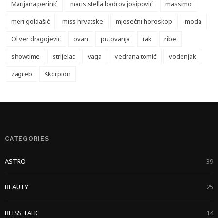
Marijana perinić
maris stella badrov josipović
massimo
meri goldašić
miss hrvatske
mjesečni horoskop
moda
Oliver dragojević
ovan
putovanja
rak
ribe
showtime
strijelac
vaga
Vedrana tomić
vodenjak
zagreb
škorpion
CATEGORIES
ASTRO
39
BEAUTY
25
BLISS TALK
14