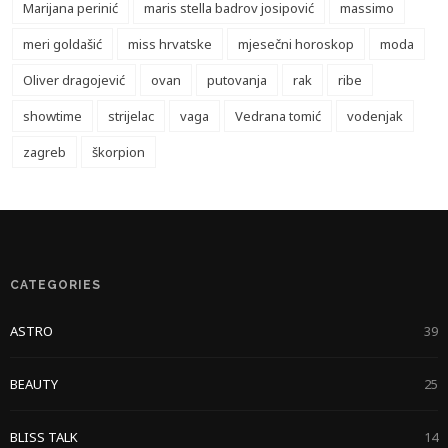
Marijana perinić
maris stella badrov josipović
massimo
meri goldašić
miss hrvatske
mjesečni horoskop
moda
Oliver dragojević
ovan
putovanja
rak
ribe
showtime
strijelac
vaga
Vedrana tomić
vodenjak
zagreb
škorpion
CATEGORIES
ASTRO
39
BEAUTY
25
BLISS TALK
14