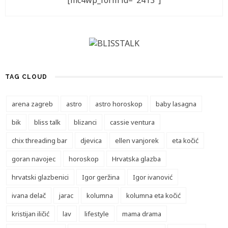
[mc4wp_form id="2413"]
TAG CLOUD
arena zagreb
astro
astro horoskop
baby lasagna
bik
bliss talk
blizanci
cassie ventura
chix threading bar
djevica
ellen vanjorek
eta kočić
goran navojec
horoskop
Hrvatska glazba
hrvatski glazbenici
Igor geržina
Igor ivanović
ivana delač
jarac
kolumna
kolumna eta kočić
kristijan iličić
lav
lifestyle
mama drama