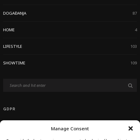
DOGAĐANJA
87
HOME
4
LIFESTYLE
103
SHOWTIME
109
GDPR
Politika Privatnosti EU
Manage Consent
Politika O Kolačićima