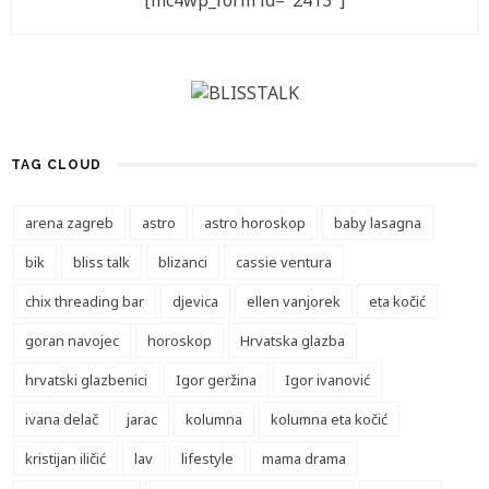
[mc4wp_form id="2413"]
TAG CLOUD
arena zagreb
astro
astro horoskop
baby lasagna
bik
bliss talk
blizanci
cassie ventura
chix threading bar
djevica
ellen vanjorek
eta kočić
goran navojec
horoskop
Hrvatska glazba
hrvatski glazbenici
Igor geržina
Igor ivanović
ivana delač
jarac
kolumna
kolumna eta kočić
kristijan iličić
lav
lifestyle
mama drama