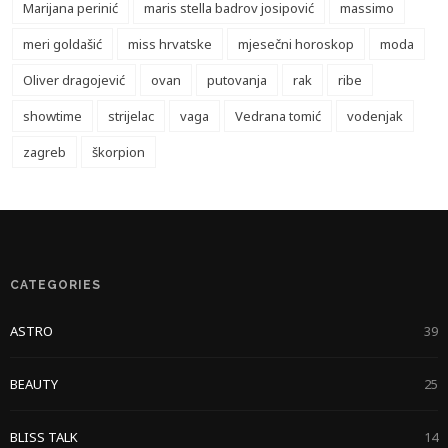
Marijana perinić
maris stella badrov josipović
massimo
meri goldašić
miss hrvatske
mjesečni horoskop
moda
Oliver dragojević
ovan
putovanja
rak
ribe
showtime
strijelac
vaga
Vedrana tomić
vodenjak
zagreb
škorpion
CATEGORIES
ASTRO
39
BEAUTY
25
BLISS TALK
14