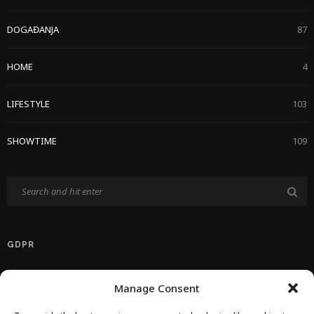
DOGAĐANJA
87
HOME
4
LIFESTYLE
103
SHOWTIME
109
GDPR
Politika Privatnosti EU
Manage Consent
Politika O Kolačićima