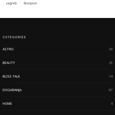
zagreb
škorpion
CATEGORIES
ASTRO
39
BEAUTY
25
BLISS TALK
14
DOGAĐANJA
87
HOME
4