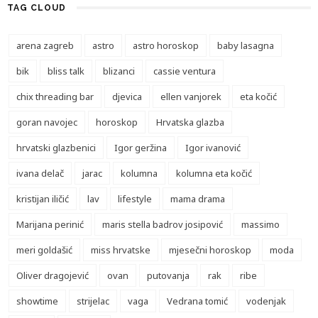
TAG CLOUD
arena zagreb
astro
astro horoskop
baby lasagna
bik
bliss talk
blizanci
cassie ventura
chix threading bar
djevica
ellen vanjorek
eta kočić
goran navojec
horoskop
Hrvatska glazba
hrvatski glazbenici
Igor geržina
Igor ivanović
ivana delač
jarac
kolumna
kolumna eta kočić
kristijan iličić
lav
lifestyle
mama drama
Marijana perinić
maris stella badrov josipović
massimo
meri goldašić
miss hrvatske
mjesečni horoskop
moda
Oliver dragojević
ovan
putovanja
rak
ribe
showtime
strijelac
vaga
Vedrana tomić
vodenjak