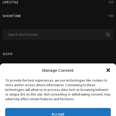
LIFESTYLE
103
SHOWTIME
109
GDPR
Politika Privatnosti EU
Manage Consent
Politika O Kolačićima
To provide the best experiences, we use technologies like cookies to
store and/or access device information. Consenting to these
technologies will allow us to process data such as browsing behavior
Uvjeti Korištenja
or unique IDs on this site. Not consenting or withdrawing consent, may
adversely affect certain features and functions.
IMPRESSUM
Accept