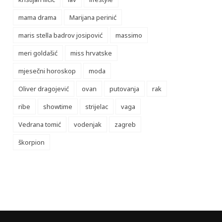
mama drama
Marijana perinić
maris stella badrov josipović
massimo
meri goldašić
miss hrvatske
mjesečni horoskop
moda
Oliver dragojević
ovan
putovanja
rak
ribe
showtime
strijelac
vaga
Vedrana tomić
vodenjak
zagreb
škorpion