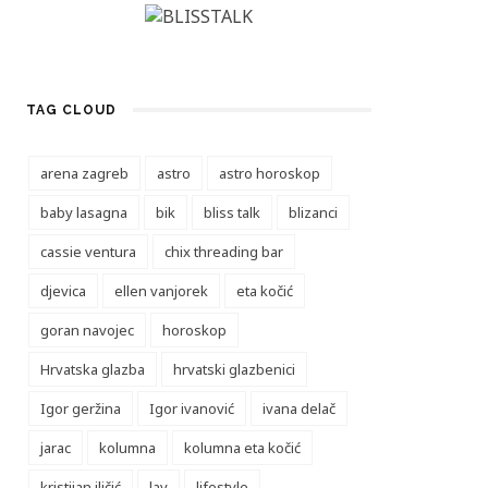
TAG CLOUD
arena zagreb
astro
astro horoskop
baby lasagna
bik
bliss talk
blizanci
cassie ventura
chix threading bar
djevica
ellen vanjorek
eta kočić
goran navojec
horoskop
Hrvatska glazba
hrvatski glazbenici
Igor geržina
Igor ivanović
ivana delač
jarac
kolumna
kolumna eta kočić
kristijan iličić
lav
lifestyle