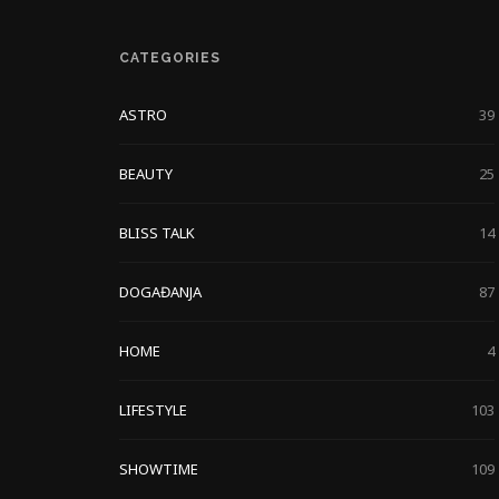
CATEGORIES
ASTRO
39
BEAUTY
25
BLISS TALK
14
DOGAĐANJA
87
HOME
4
LIFESTYLE
103
SHOWTIME
109