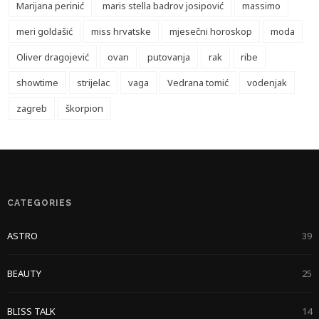
Marijana perinić
maris stella badrov josipović
massimo
meri goldašić
miss hrvatske
mjesečni horoskop
moda
Oliver dragojević
ovan
putovanja
rak
ribe
showtime
strijelac
vaga
Vedrana tomić
vodenjak
zagreb
škorpion
CATEGORIES
ASTRO
39
BEAUTY
25
BLISS TALK
14