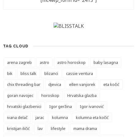
[mc4wp_form id="2413"]
TAG CLOUD
arena zagreb
astro
astro horoskop
baby lasagna
bik
bliss talk
blizanci
cassie ventura
chix threading bar
djevica
ellen vanjorek
eta kočić
goran navojec
horoskop
Hrvatska glazba
hrvatski glazbenici
Igor geržina
Igor ivanović
ivana delač
jarac
kolumna
kolumna eta kočić
kristijan iličić
lav
lifestyle
mama drama