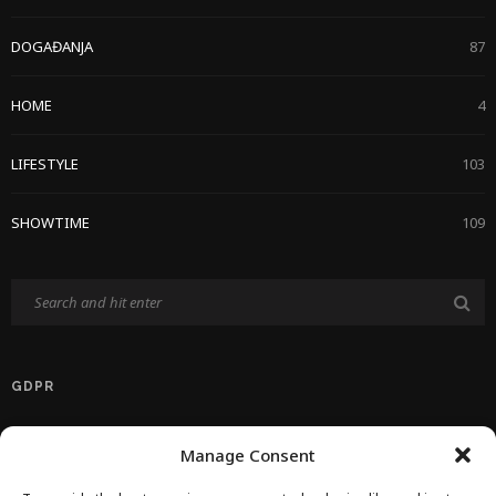
DOGAĐANJA
87
HOME
4
LIFESTYLE
103
SHOWTIME
109
GDPR
Politika Privatnosti EU
Manage Consent
Politika O Kolačićima