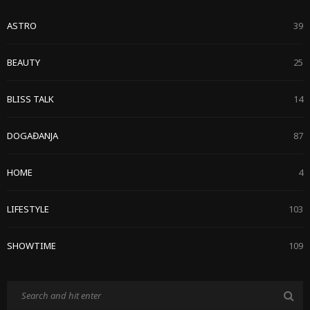
ASTRO
39
BEAUTY
25
BLISS TALK
14
DOGAĐANJA
87
HOME
4
LIFESTYLE
103
SHOWTIME
109