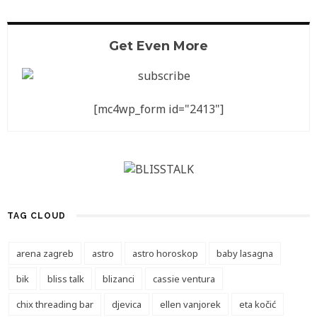
Get Even More
[mc4wp_form id="2413"]
TAG CLOUD
arena zagreb
astro
astro horoskop
baby lasagna
bik
bliss talk
blizanci
cassie ventura
chix threading bar
djevica
ellen vanjorek
eta kočić