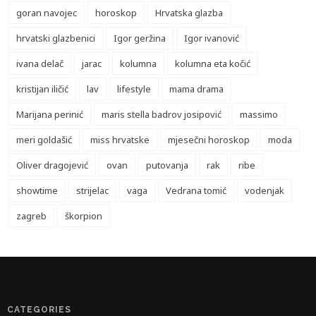
goran navojec
horoskop
Hrvatska glazba
hrvatski glazbenici
Igor geržina
Igor ivanović
ivana delač
jarac
kolumna
kolumna eta kočić
kristijan iličić
lav
lifestyle
mama drama
Marijana perinić
maris stella badrov josipović
massimo
meri goldašić
miss hrvatske
mjesečni horoskop
moda
Oliver dragojević
ovan
putovanja
rak
ribe
showtime
strijelac
vaga
Vedrana tomić
vodenjak
zagreb
škorpion
CATEGORIES