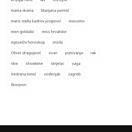
mama drama
Marijana perinić
maris stella badrov josipović
massimo
meri goldašić
miss hrvatske
mjesečni horoskop
moda
Oliver dragojević
ovan
putovanja
rak
ribe
showtime
strijelac
vaga
Vedrana tomić
vodenjak
zagreb
škorpion