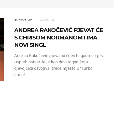
09/03/2026
SHOWTIME
ANDREA RAKOČEVIĆ PJEVAT ĆE
S CHRISOM NORMANOM I IMA
NOVI SINGL
Andrea Rakočević pjeva od četvrte godine i prvi
uspjeh ostvarila je kao devetogodišnja
djevojčica osvojivši treće mjesto u ‘Turbo
Limač