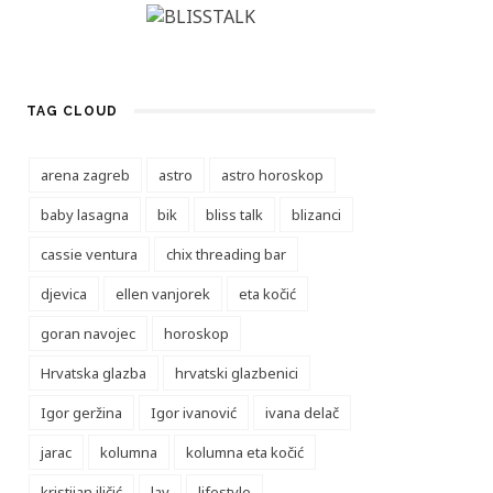
TAG CLOUD
arena zagreb
astro
astro horoskop
baby lasagna
bik
bliss talk
blizanci
cassie ventura
chix threading bar
djevica
ellen vanjorek
eta kočić
goran navojec
horoskop
Hrvatska glazba
hrvatski glazbenici
Igor geržina
Igor ivanović
ivana delač
jarac
kolumna
kolumna eta kočić
kristijan iličić
lav
lifestyle