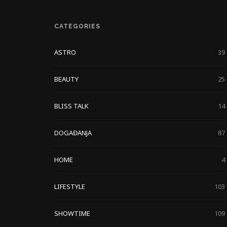
CATEGORIES
ASTRO
39
BEAUTY
25
BLISS TALK
14
DOGAĐANJA
87
HOME
4
LIFESTYLE
103
SHOWTIME
109