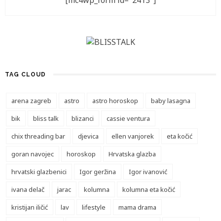
[mc4wp_form id="2413"]
TAG CLOUD
arena zagreb
astro
astro horoskop
baby lasagna
bik
bliss talk
blizanci
cassie ventura
chix threading bar
djevica
ellen vanjorek
eta kočić
goran navojec
horoskop
Hrvatska glazba
hrvatski glazbenici
Igor geržina
Igor ivanović
ivana delač
jarac
kolumna
kolumna eta kočić
kristijan iličić
lav
lifestyle
mama drama