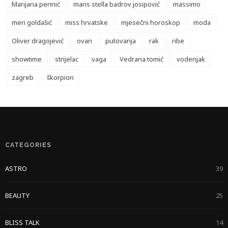
Marijana perinić
maris stella badrov josipović
massimo
meri goldašić
miss hrvatske
mjesečni horoskop
moda
Oliver dragojević
ovan
putovanja
rak
ribe
showtime
strijelac
vaga
Vedrana tomić
vodenjak
zagreb
škorpion
CATEGORIES
ASTRO
39
BEAUTY
25
BLISS TALK
14