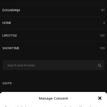
DOGAĐANJA
87
HOME
4
LIFESTYLE
103
SHOWTIME
109
GDPR
Politika Privatnosti EU
Manage Consent
Politika O Kolačićima