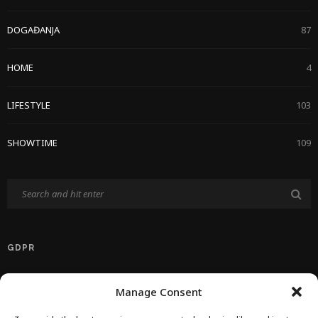
DOGAĐANJA
87
HOME
4
LIFESTYLE
103
SHOWTIME
109
GDPR
Politika Privatnosti EU
Manage Consent
Politika O Kolačićima