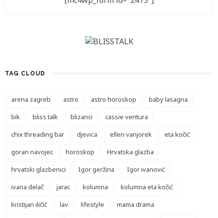
[mc4wp_form id="2413"]
TAG CLOUD
arena zagreb
astro
astro horoskop
baby lasagna
bik
bliss talk
blizanci
cassie ventura
chix threading bar
djevica
ellen vanjorek
eta kočić
goran navojec
horoskop
Hrvatska glazba
hrvatski glazbenici
Igor geržina
Igor ivanović
ivana delač
jarac
kolumna
kolumna eta kočić
kristijan iličić
lav
lifestyle
mama drama