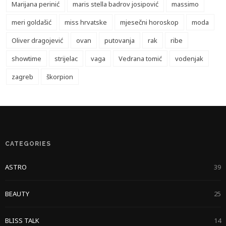
Marijana perinić
maris stella badrov josipović
massimo
meri goldašić
miss hrvatske
mjesečni horoskop
moda
Oliver dragojević
ovan
putovanja
rak
ribe
showtime
strijelac
vaga
Vedrana tomić
vodenjak
zagreb
škorpion
CATEGORIES
ASTRO
39
BEAUTY
25
BLISS TALK
14