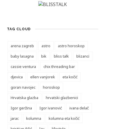
TAG CLOUD
arena zagreb
astro
astro horoskop
baby lasagna
bik
bliss talk
blizanci
cassie ventura
chix threading bar
djevica
ellen vanjorek
eta kočić
goran navojec
horoskop
Hrvatska glazba
hrvatski glazbenici
Igor geržina
Igor ivanović
ivana delač
jarac
kolumna
kolumna eta kočić
kristijan iličić
lav
lifestyle