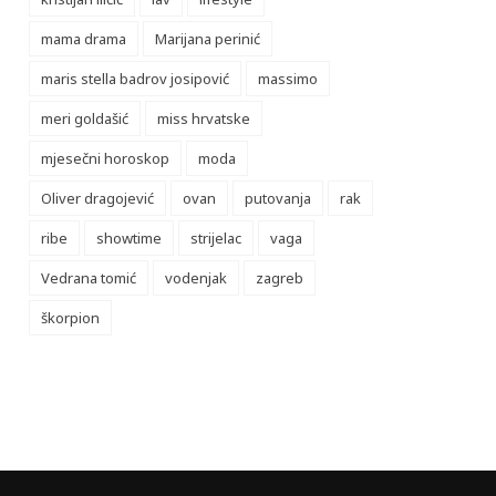
mama drama
Marijana perinić
maris stella badrov josipović
massimo
meri goldašić
miss hrvatske
mjesečni horoskop
moda
Oliver dragojević
ovan
putovanja
rak
ribe
showtime
strijelac
vaga
Vedrana tomić
vodenjak
zagreb
škorpion