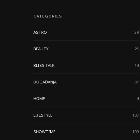
CATEGORIES
ASTRO
39
BEAUTY
25
BLISS TALK
14
DOGAĐANJA
87
HOME
4
LIFESTYLE
103
SHOWTIME
109