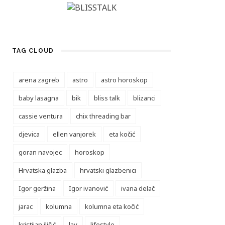
TAG CLOUD
arena zagreb
astro
astro horoskop
baby lasagna
bik
bliss talk
blizanci
cassie ventura
chix threading bar
djevica
ellen vanjorek
eta kočić
goran navojec
horoskop
Hrvatska glazba
hrvatski glazbenici
Igor geržina
Igor ivanović
ivana delač
jarac
kolumna
kolumna eta kočić
kristijan iličić
lav
lifestyle