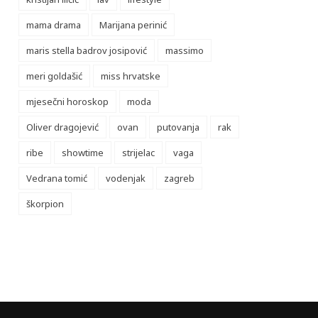
mama drama
Marijana perinić
maris stella badrov josipović
massimo
meri goldašić
miss hrvatske
mjesečni horoskop
moda
Oliver dragojević
ovan
putovanja
rak
ribe
showtime
strijelac
vaga
Vedrana tomić
vodenjak
zagreb
škorpion