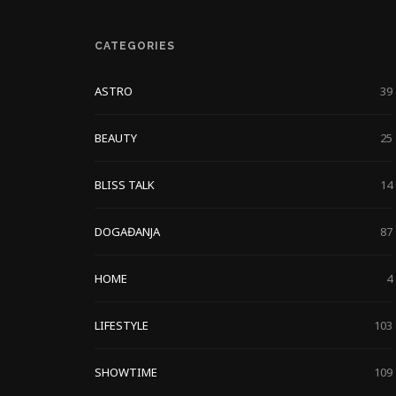
CATEGORIES
ASTRO
39
BEAUTY
25
BLISS TALK
14
DOGAĐANJA
87
HOME
4
LIFESTYLE
103
SHOWTIME
109