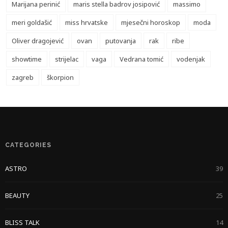
Marijana perinić
maris stella badrov josipović
massimo
meri goldašić
miss hrvatske
mjesečni horoskop
moda
Oliver dragojević
ovan
putovanja
rak
ribe
showtime
strijelac
vaga
Vedrana tomić
vodenjak
zagreb
škorpion
CATEGORIES
ASTRO
39
BEAUTY
25
BLISS TALK
14