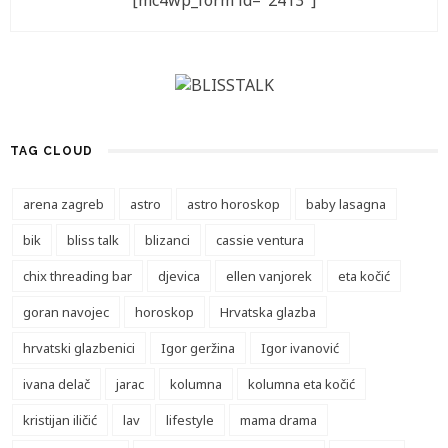
[mc4wp_form id="2413"]
TAG CLOUD
arena zagreb
astro
astro horoskop
baby lasagna
bik
bliss talk
blizanci
cassie ventura
chix threading bar
djevica
ellen vanjorek
eta kočić
goran navojec
horoskop
Hrvatska glazba
hrvatski glazbenici
Igor geržina
Igor ivanović
ivana delač
jarac
kolumna
kolumna eta kočić
kristijan iličić
lav
lifestyle
mama drama