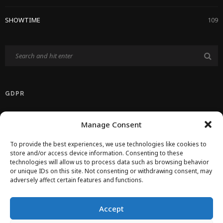
SHOWTIME
109
GDPR
Politika Privatnosti EU
Manage Consent
Politika O Kolačićima
To provide the best experiences, we use technologies like cookies to
store and/or access device information. Consenting to these
technologies will allow us to process data such as browsing behavior
Uvjeti Korištenja
or unique IDs on this site. Not consenting or withdrawing consent, may
adversely affect certain features and functions.
IMPRESSUM
Accept