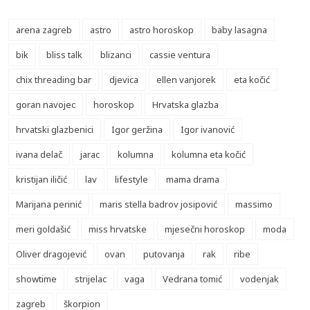
arena zagreb
astro
astro horoskop
baby lasagna
bik
bliss talk
blizanci
cassie ventura
chix threading bar
djevica
ellen vanjorek
eta kočić
goran navojec
horoskop
Hrvatska glazba
hrvatski glazbenici
Igor geržina
Igor ivanović
ivana delač
jarac
kolumna
kolumna eta kočić
kristijan iličić
lav
lifestyle
mama drama
Marijana perinić
maris stella badrov josipović
massimo
meri goldašić
miss hrvatske
mjesečni horoskop
moda
Oliver dragojević
ovan
putovanja
rak
ribe
showtime
strijelac
vaga
Vedrana tomić
vodenjak
zagreb
škorpion