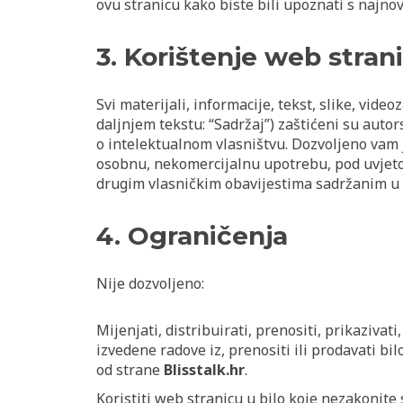
ovu stranicu kako biste bili upoznati s najnov
3. Korištenje web stran
Svi materijali, informacije, tekst, slike, video
daljnjem tekstu: “Sadržaj”) zaštićeni su aut
o intelektualnom vlasništvu. Dozvoljeno vam j
osobnu, nekomercijalnu upotrebu, pod uvjeto
drugim vlasničkim obavijestima sadržanim u
4. Ograničenja
Nije dozvoljeno:
Mijenjati, distribuirati, prenositi, prikazivati,
izvedene radove iz, prenositi ili prodavati b
od strane
Blisstalk.hr
.
Koristiti web stranicu u bilo koje nezakonite 