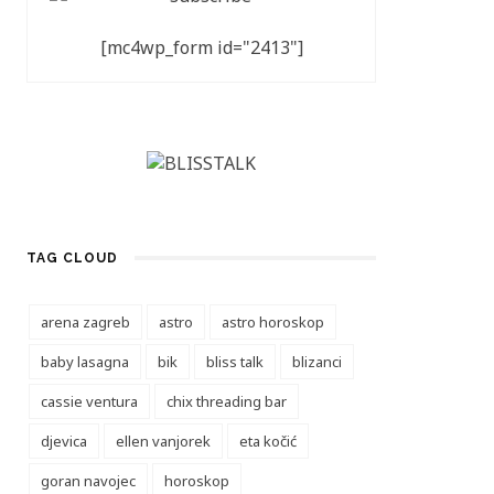
[mc4wp_form id="2413"]
TAG CLOUD
arena zagreb
astro
astro horoskop
baby lasagna
bik
bliss talk
blizanci
cassie ventura
chix threading bar
djevica
ellen vanjorek
eta kočić
goran navojec
horoskop