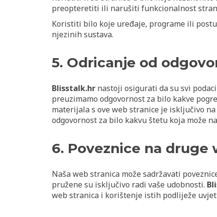
preopteretiti ili narušiti funkcionalnost stran
Koristiti bilo koje uređaje, programe ili post
njezinih sustava.
5. Odricanje od odgovo
Blisstalk.hr
nastoji osigurati da su svi podaci
preuzimamo odgovornost za bilo kakve pogreške
materijala s ove web stranice je isključivo na 
odgovornost za bilo kakvu štetu koja može nas
6. Poveznice na druge 
Naša web stranica može sadržavati poveznice
pružene su isključivo radi vaše udobnosti.
Bl
web stranica i korištenje istih podliježe uvjet