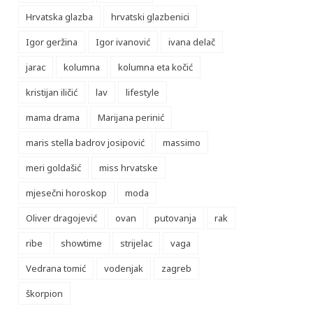
Hrvatska glazba
hrvatski glazbenici
Igor geržina
Igor ivanović
ivana delač
jarac
kolumna
kolumna eta kočić
kristijan iličić
lav
lifestyle
mama drama
Marijana perinić
maris stella badrov josipović
massimo
meri goldašić
miss hrvatske
mjesečni horoskop
moda
Oliver dragojević
ovan
putovanja
rak
ribe
showtime
strijelac
vaga
Vedrana tomić
vodenjak
zagreb
škorpion